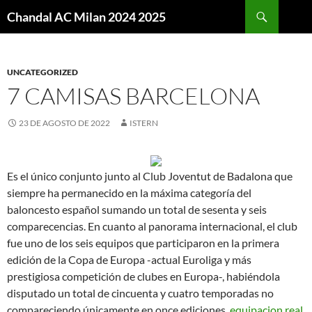
Buscar
Chandal AC Milan 2024 2025
SALTAR
AL
CONTENIDO
UNCATEGORIZED
7 CAMISAS BARCELONA
23 DE AGOSTO DE 2022
ISTERN
Es el único conjunto junto al Club Joventut de Badalona que
siempre ha permanecido en la máxima categoría del
baloncesto español sumando un total de sesenta y seis
comparecencias. En cuanto al panorama internacional, el club
fue uno de los seis equipos que participaron en la primera
edición de la Copa de Europa -actual Euroliga y más
prestigiosa competición de clubes en Europa-, habiéndola
disputado un total de cincuenta y cuatro temporadas no
compareciendo únicamente en once ediciones,
equipacion real