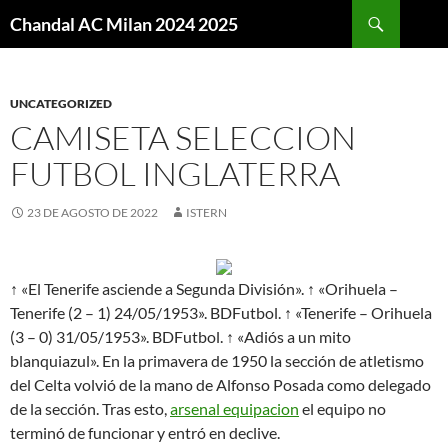
Buscar
Chandal AC Milan 2024 2025
SALTAR
AL
CONTENIDO
UNCATEGORIZED
CAMISETA SELECCION
FUTBOL INGLATERRA
23 DE AGOSTO DE 2022
ISTERN
↑ «El Tenerife asciende a Segunda División». ↑ «Orihuela –
Tenerife (2 – 1) 24/05/1953». BDFutbol. ↑ «Tenerife – Orihuela
(3 – 0) 31/05/1953». BDFutbol. ↑ «Adiós a un mito
blanquiazul». En la primavera de 1950 la sección de atletismo
del Celta volvió de la mano de Alfonso Posada como delegado
de la sección. Tras esto,
arsenal equipacion
el equipo no
terminó de funcionar y entró en declive.