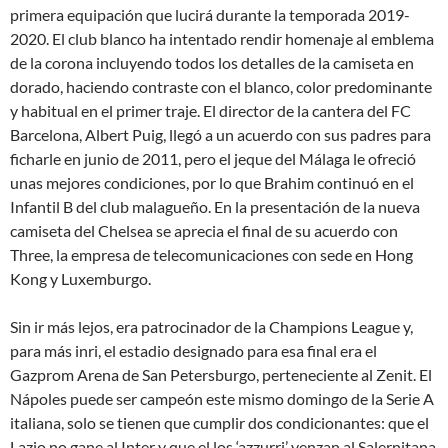
primera equipación que lucirá durante la temporada 2019-
2020. El club blanco ha intentado rendir homenaje al emblema
de la corona incluyendo todos los detalles de la camiseta en
dorado, haciendo contraste con el blanco, color predominante
y habitual en el primer traje. El director de la cantera del FC
Barcelona, Albert Puig, llegó a un acuerdo con sus padres para
ficharle en junio de 2011, pero el jeque del Málaga le ofreció
unas mejores condiciones, por lo que Brahim continuó en el
Infantil B del club malagueño. En la presentación de la nueva
camiseta del Chelsea se aprecia el final de su acuerdo con
Three, la empresa de telecomunicaciones con sede en Hong
Kong y Luxemburgo.
Sin ir más lejos, era patrocinador de la Champions League y,
para más inri, el estadio designado para esa final era el
Gazprom Arena de San Petersburgo, perteneciente al Zenit. El
Nápoles puede ser campeón este mismo domingo de la Serie A
italiana, solo se tienen que cumplir dos condicionantes: que el
Lazio no gane al Inter y que el los ‘azzurri’ venzan al Salernitana