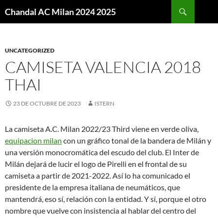
Buscar
Chandal AC Milan 2024 2025
SALTAR
AL
CONTENIDO
UNCATEGORIZED
CAMISETA VALENCIA 2018
THAI
23 DE OCTUBRE DE 2023
ISTERN
La camiseta A.C. Milan 2022/23 Third viene en verde oliva,
equipacion milan
con un gráfico tonal de la bandera de Milán y
una versión monocromática del escudo del club. El Inter de
Milán dejará de lucir el logo de Pirelli en el frontal de su
camiseta a partir de 2021-2022. Así lo ha comunicado el
presidente de la empresa italiana de neumáticos, que
mantendrá, eso sí, relación con la entidad. Y sí, porque el otro
nombre que vuelve con insistencia al hablar del centro del