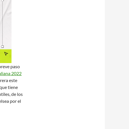
 breve paso
aliana 2022
rrera este
que tiene
tiles, de los
lsea por el