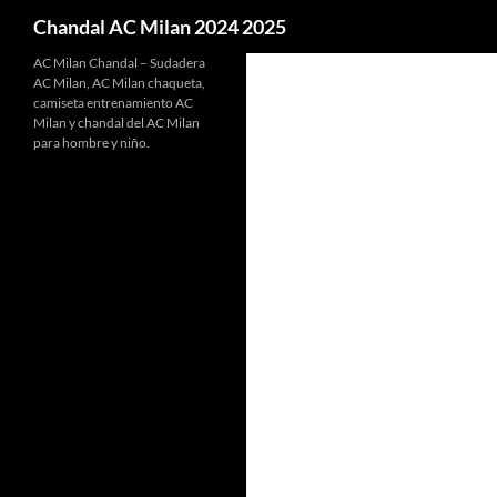
Buscar
Chandal AC Milan 2024 2025
AC Milan Chandal – Sudadera
AC Milan, AC Milan chaqueta,
camiseta entrenamiento AC
Milan y chandal del AC Milan
para hombre y niño.