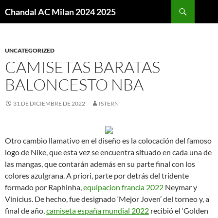
Buscar
Chandal AC Milan 2024 2025
SALTAR
AL
CONTENIDO
UNCATEGORIZED
CAMISETAS BARATAS
BALONCESTO NBA
31 DE DICIEMBRE DE 2022
ISTERN
Otro cambio llamativo en el diseño es la colocación del famoso
logo de Nike, que esta vez se encuentra situado en cada una de
las mangas, que contarán además en su parte final con los
colores azulgrana. A priori, parte por detrás del tridente
formado por Raphinha,
equipacion francia 2022
Neymar y
Vinicius. De hecho, fue designado ‘Mejor Joven’ del torneo y, a
final de año,
camiseta españa mundial 2022
recibió el ‘Golden