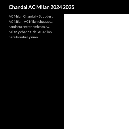
Buscar
Chandal AC Milan 2024 2025
AC Milan Chandal – Sudadera
AC Milan, AC Milan chaqueta,
camiseta entrenamiento AC
Milan y chandal del AC Milan
para hombre y niño.