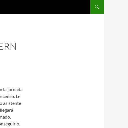
SALTAR AL CONTENIDO
YERN
n la jornada
escenso. Le
o asistente
llegará
rmado.
onseguirlo.