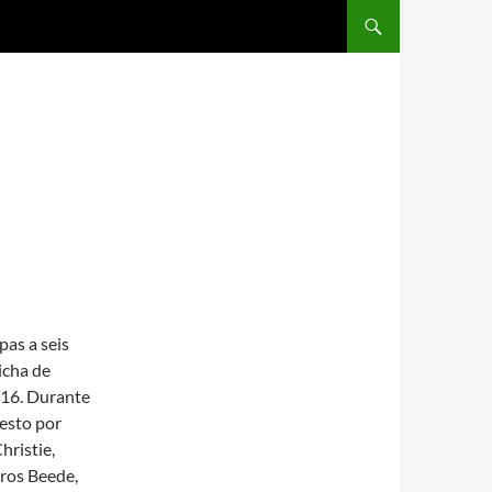
SALTAR AL CONTENIDO
pas a seis
icha de
1916. Durante
uesto por
hristie,
ros Beede,