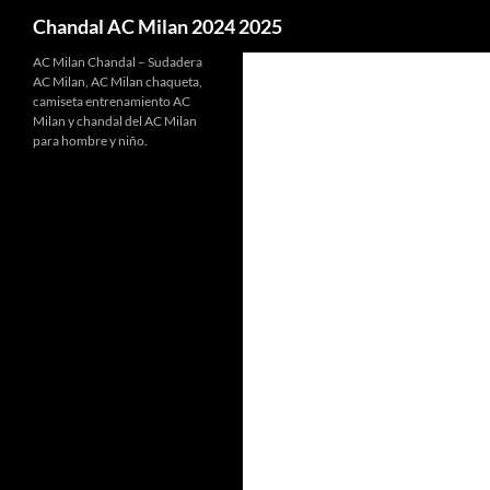
Buscar
Chandal AC Milan 2024 2025
AC Milan Chandal – Sudadera
AC Milan, AC Milan chaqueta,
camiseta entrenamiento AC
Milan y chandal del AC Milan
para hombre y niño.