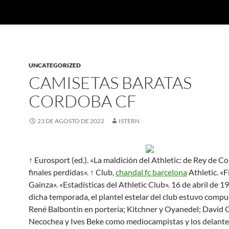
UNCATEGORIZED
CAMISETAS BARATAS
CORDOBA CF
23 DE AGOSTO DE 2022
ISTERN
↑ Eurosport (ed.). «La maldición del Athletic: de Rey de Co
finales perdidas». ↑ Club,
chandal fc barcelona
Athletic. «F
Gainza». «Estadísticas del Athletic Club». 16 de abril de 
dicha temporada, el plantel estelar del club estuvo comp
René Balbontín en portería; Kitchner y Oyanedel; David C
Necochea y Ives Beke como mediocampistas y los delante