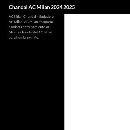
Buscar
Chandal AC Milan 2024 2025
AC Milan Chandal – Sudadera
AC Milan, AC Milan chaqueta,
camiseta entrenamiento AC
Milan y chandal del AC Milan
para hombre y niño.