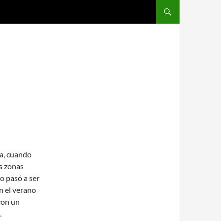
SALTAR AL CONTENIDO
ta, cuando
s zonas
io pasó a ser
n el verano
con un
.