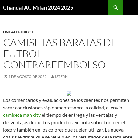
Buscar
Chandal AC Milan 2024 2025
SALTAR
AL
CONTENIDO
UNCATEGORIZED
CAMISETAS BARATAS DE
FUTBOL
CONTRAREEMBOLSO
1 DE AGOSTO DE 2022
ISTERN
Los comentarios y evaluaciones de los clientes nos permiten
sacar conclusiones rápidamente sobre la calidad, el envío,
camiseta man city
el tiempo de entrega y las ventajas y
desventajas de ciertos productos. Se nota sobre todo en el
logo y también en los colores que suelen utilizar. La nueva
crisis fue grave, que se reflejó en los resultados de la siguiente