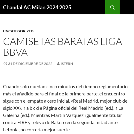
Buscar
Chandal AC Milan 2024 2025
SALTAR
AL
CONTENIDO
UNCATEGORIZED
CAMISETAS BARATAS LIGA
BBVA
31 DE DICIEMBRE DE 2022
ISTERN
Cuando solo quedan cinco minutos del tiempo reglamentario
más el añadido para el final de la primera parte, el encuentro
sigue con el empate a cero inicial. «Real Madrid, mejor club del
siglo XX». ↑ a b c d e Página oficial del Real Madrid (ed.). ↑ La
Galerna (ed.). Mientras Martín Vázquez, igualmente titular
contra EIRE y relevo de Bakero en la segunda mitad ante
Letonia, no correría mejor suerte.