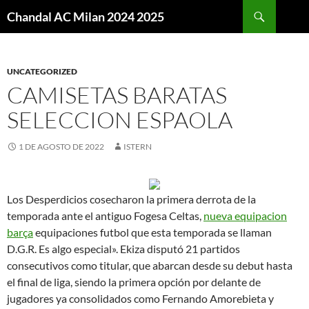
Buscar
Chandal AC Milan 2024 2025
SALTAR
AL
CONTENIDO
UNCATEGORIZED
CAMISETAS BARATAS
SELECCION ESPAOLA
1 DE AGOSTO DE 2022
ISTERN
Los Desperdicios cosecharon la primera derrota de la
temporada ante el antiguo Fogesa Celtas,
nueva equipacion
barça
equipaciones futbol que esta temporada se llaman
D.G.R. Es algo especial». Ekiza disputó 21 partidos
consecutivos como titular, que abarcan desde su debut hasta
el final de liga, siendo la primera opción por delante de
jugadores ya consolidados como Fernando Amorebieta y