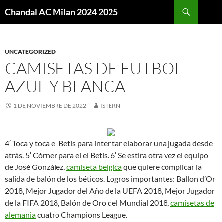
Buscar
Chandal AC Milan 2024 2025
SALTAR
AL
CONTENIDO
UNCATEGORIZED
CAMISETAS DE FUTBOL
AZUL Y BLANCA
1 DE NOVIEMBRE DE 2022
ISTERN
4′ Toca y toca el Betis para intentar elaborar una jugada desde
atrás. 5′ Córner para el el Betis. 6′ Se estira otra vez el equipo
de José González,
camiseta belgica
que quiere complicar la
salida de balón de los béticos. Logros importantes: Ballon d’Or
2018, Mejor Jugador del Año de la UEFA 2018, Mejor Jugador
de la FIFA 2018, Balón de Oro del Mundial 2018,
camisetas de
alemania
cuatro Champions League.