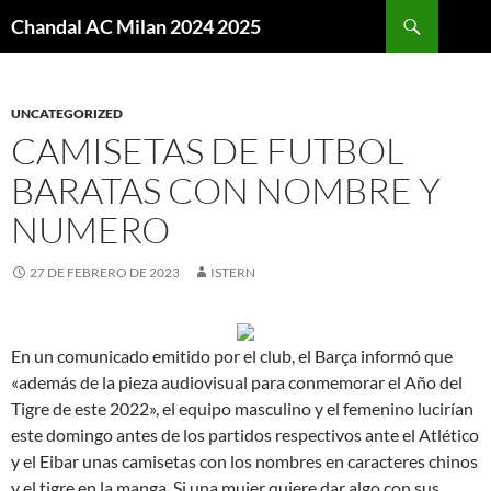
Buscar
Chandal AC Milan 2024 2025
SALTAR
AL
CONTENIDO
UNCATEGORIZED
CAMISETAS DE FUTBOL
BARATAS CON NOMBRE Y
NUMERO
27 DE FEBRERO DE 2023
ISTERN
En un comunicado emitido por el club, el Barça informó que
«además de la pieza audiovisual para conmemorar el Año del
Tigre de este 2022», el equipo masculino y el femenino lucirían
este domingo antes de los partidos respectivos ante el Atlético
y el Eibar unas camisetas con los nombres en caracteres chinos
y el tigre en la manga. Si una mujer quiere dar algo con sus