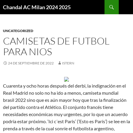
Buscar
Chandal AC Milan 2024 2025
SALTAR
AL
CONTENIDO
UNCATEGORIZED
CAMISETAS DE FUTBOL
PARA NIOS
24 DE SEPTIEMBRE DE 2022
ISTERN
Cuarenta y ocho horas después del derbi, la indignación en el
Real Madrid no solo no ha ido a menos, camiseta mundial
brasil 2022 sino que es aún mayor hoy que tras la finalización
del partido contra el Atlético. El conjunto francés tiene
necesidades económicas muy urgentes, por lo que un acuerdo
podría estar próximo. ‘Ici c´est Paris’ (’Esto es París’) se lee en la
prenda a través de la cual sonríe el futbolista argentino,