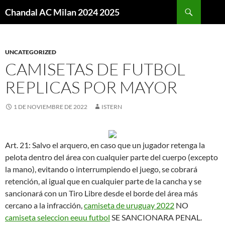
Buscar
Chandal AC Milan 2024 2025
SALTAR
AL
CONTENIDO
UNCATEGORIZED
CAMISETAS DE FUTBOL
REPLICAS POR MAYOR
1 DE NOVIEMBRE DE 2022
ISTERN
Art. 21: Salvo el arquero, en caso que un jugador retenga la
pelota dentro del área con cualquier parte del cuerpo (excepto
la mano), evitando o interrumpiendo el juego, se cobrará
retención, al igual que en cualquier parte de la cancha y se
sancionará con un Tiro Libre desde el borde del área más
cercano a la infracción,
camiseta de uruguay 2022
NO
camiseta seleccion eeuu futbol
SE SANCIONARA PENAL.