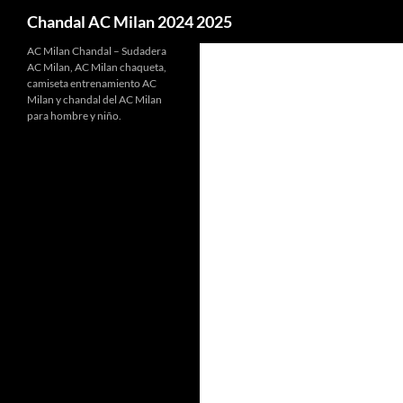
Buscar
Chandal AC Milan 2024 2025
AC Milan Chandal – Sudadera
AC Milan, AC Milan chaqueta,
camiseta entrenamiento AC
Milan y chandal del AC Milan
para hombre y niño.