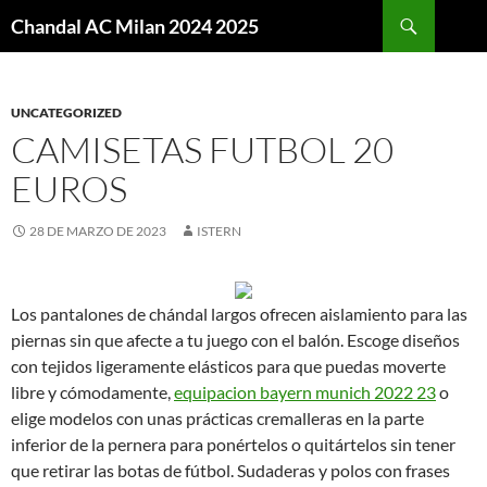
Buscar
Chandal AC Milan 2024 2025
SALTAR
AL
CONTENIDO
UNCATEGORIZED
CAMISETAS FUTBOL 20
EUROS
28 DE MARZO DE 2023
ISTERN
Los pantalones de chándal largos ofrecen aislamiento para las
piernas sin que afecte a tu juego con el balón. Escoge diseños
con tejidos ligeramente elásticos para que puedas moverte
libre y cómodamente,
equipacion bayern munich 2022 23
o
elige modelos con unas prácticas cremalleras en la parte
inferior de la pernera para ponértelos o quitártelos sin tener
que retirar las botas de fútbol. Sudaderas y polos con frases