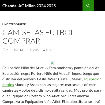
Buscar
Chandal AC Milan 2024 2025
SALTAR
AL
CONTENIDO
UNCATEGORIZED
CAMISETAS FUTBOL
COMPRAR
2 DE DICIEMBRE DE 2022
ISTERN
Equipación Niño del Atlet. ↓↓Esta camiseta y pantalón del At.
Equipación negra Portero Niño del Atlet. Primero, tengo que
disfrutar del primero. GORE Wear, Castelli, Mavic ,
equipacion
mexico
Maxxis y Assos son las mejores marcas que ofrecen
camisetas y polos de ciclismo de alta calidad. Muy pronto para
que? Equipación Portero Niño Atlet. Si quieres ahorrar
Compra ya tu Equipación Niño Atlet. El equipo titular se llevó