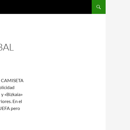
SALTAR AL CONTENIDO
BAL
te. CAMISETA
licidad
 y «Bizkaia»
iores. En el
a UEFA pero