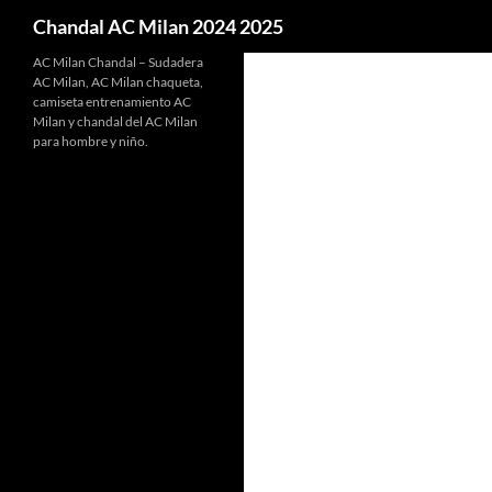
Buscar
Chandal AC Milan 2024 2025
AC Milan Chandal – Sudadera
AC Milan, AC Milan chaqueta,
camiseta entrenamiento AC
Milan y chandal del AC Milan
para hombre y niño.