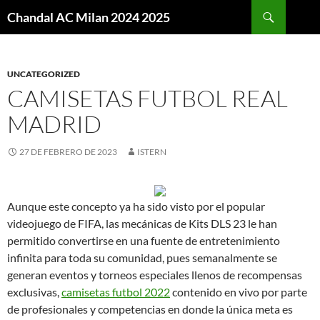
Buscar
Chandal AC Milan 2024 2025
SALTAR
AL
CONTENIDO
UNCATEGORIZED
CAMISETAS FUTBOL REAL
MADRID
27 DE FEBRERO DE 2023
ISTERN
Aunque este concepto ya ha sido visto por el popular
videojuego de FIFA, las mecánicas de Kits DLS 23 le han
permitido convertirse en una fuente de entretenimiento
infinita para toda su comunidad, pues semanalmente se
generan eventos y torneos especiales llenos de recompensas
exclusivas,
camisetas futbol 2022
contenido en vivo por parte
de profesionales y competencias en donde la única meta es