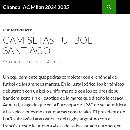
Buscar
Chandal AC Milan 2024 2025
SALTAR
AL
CONTENIDO
UNCATEGORIZED
CAMISETAS FUTBOL
SANTIAGO
30 DE JUNIO DE 2023
ISTERN
Un equipamiento que podrás completar con el chándal de
fútbol de las grandes marcas. En la justa ibérica, los británicos
debutaron con un bello uniforme rojo con los colores de su
bandera, pero sin el logotipo de la marca que diseñó la casaca,
Admiral, luego de que en la Eurocopa de 1980 no se permitiera
a las selecciones mostrar marcas comerciales. El presidente de
UAR subrayó el gran vínculo del rugby argentino con el
francés, desde la primera visita del seleccionado europeo, en