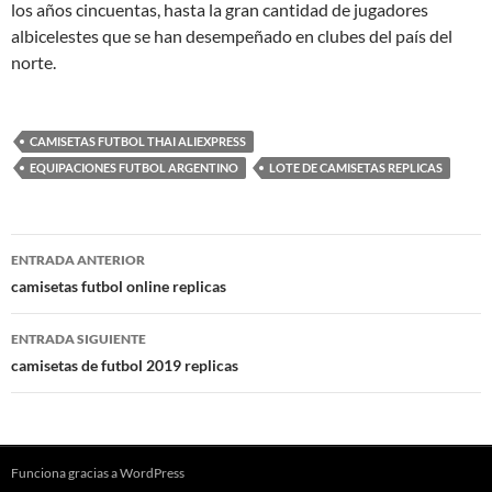
los años cincuentas, hasta la gran cantidad de jugadores
albicelestes que se han desempeñado en clubes del país del
norte.
CAMISETAS FUTBOL THAI ALIEXPRESS
EQUIPACIONES FUTBOL ARGENTINO
LOTE DE CAMISETAS REPLICAS
Navegación
ENTRADA ANTERIOR
de
camisetas futbol online replicas
entradas
ENTRADA SIGUIENTE
camisetas de futbol 2019 replicas
Funciona gracias a WordPress