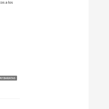
os a los
AY BARATAS