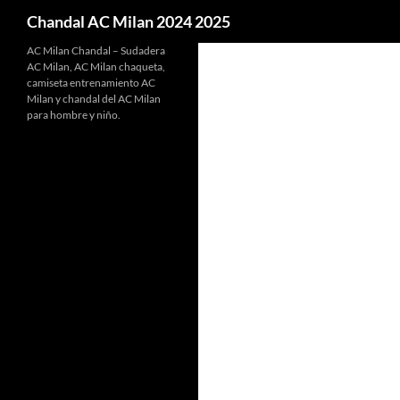
Buscar
Chandal AC Milan 2024 2025
AC Milan Chandal – Sudadera
AC Milan, AC Milan chaqueta,
camiseta entrenamiento AC
Milan y chandal del AC Milan
para hombre y niño.