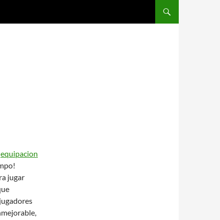
SALTAR AL CONTENIDO
,
equipacion
empo!
ra jugar
que
 jugadores
nmejorable,