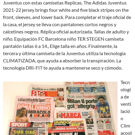
Juventus con estas camisetas Replicas. The Adidas Juventus
2021-22 jersey brings four white and five black stripes on the
front, sleeves, and lower back. Para completar el traje oficial de
la casa, el jersey se lleva con pantalones cortos negros y
calcetines negros. Réplica oficial autorizada. Tallas de adulto y
niño. Equipación FC Barcelona niño TER STEGEN camiseta
pantalón tallas 6 a 14., Elige talla en años. Finalmente, la
tercera y última camiseta de la Juventus utiliza la tecnología
CLIMATIZADA, que ayuda a absorber la transpiración. La
tecnología DRI-FIT te ayuda a mantenerse seco y cómodo.
Tecn
ologí
a de
venti
lació
n
Clim
acool