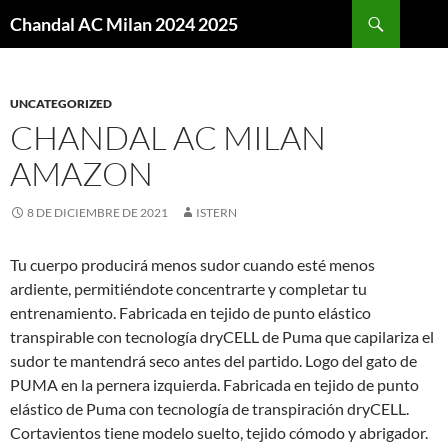
Buscar
Chandal AC Milan 2024 2025
SALTAR
AL
CONTENIDO
UNCATEGORIZED
CHANDAL AC MILAN
AMAZON
8 DE DICIEMBRE DE 2021
ISTERN
Tu cuerpo producirá menos sudor cuando esté menos
ardiente, permitiéndote concentrarte y completar tu
entrenamiento. Fabricada en tejido de punto elástico
transpirable con tecnología dryCELL de Puma que capilariza el
sudor te mantendrá seco antes del partido. Logo del gato de
PUMA en la pernera izquierda. Fabricada en tejido de punto
elástico de Puma con tecnología de transpiración dryCELL.
Cortavientos tiene modelo suelto, tejido cómodo y abrigador.