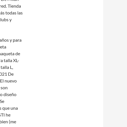
red. Tienda
ás todas las
lubs y
 años y para
eta
haqueta de
a talla XL-
alla L,
2021 De
 El nuevo
 son
o diseño
 Se
s que una
GTI he
bien (me