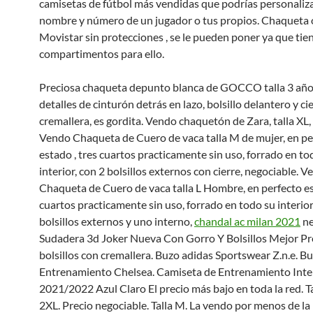
camisetas de fútbol más vendidas que podrías personaliz
nombre y número de un jugador o tus propios. Chaqueta o
Movistar sin protecciones , se le pueden poner ya que tien
compartimentos para ello.
Preciosa chaqueta depunto blanca de GOCCO talla 3 año
detalles de cinturón detrás en lazo, bolsillo delantero y ci
cremallera, es gordita. Vendo chaquetón de Zara, talla XL, 
Vendo Chaqueta de Cuero de vaca talla M de mujer, en pe
estado , tres cuartos practicamente sin uso, forrado en to
interior, con 2 bolsillos externos con cierre, negociable. 
Chaqueta de Cuero de vaca talla L Hombre, en perfecto es
cuartos practicamente sin uso, forrado en todo su interior
bolsillos externos y uno interno,
chandal ac milan 2021
ne
Sudadera 3d Joker Nueva Con Gorro Y Bolsillos Mejor Pre
bolsillos con cremallera. Buzo adidas Sportswear Z.n.e. B
Entrenamiento Chelsea. Camiseta de Entrenamiento Inte
2021/2022 Azul Claro El precio más bajo en toda la red. Ta
2XL. Precio negociable. Talla M. La vendo por menos de la 