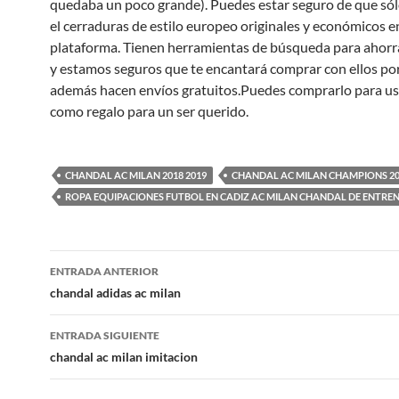
quedaba un poco grande). Puedes estar seguro de que só
el cerraduras de estilo europeo originales y económicos e
plataforma. Tienen herramientas de búsqueda para ahorr
y estamos seguros que te encantará comprar con ellos p
además hacen envíos gratuitos.Puedes comprarlo para us
como regalo para un ser querido.
CHANDAL AC MILAN 2018 2019
CHANDAL AC MILAN CHAMPIONS 2
ROPA EQUIPACIONES FUTBOL EN CADIZ AC MILAN CHANDAL DE ENTR
Navegación
ENTRADA ANTERIOR
de
chandal adidas ac milan
entradas
ENTRADA SIGUIENTE
chandal ac milan imitacion