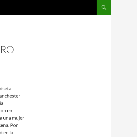
SALTAR AL CONTENIDO
GRO
miseta
anchester
ia
ron en
a una mujer
cena. Por
ó en la