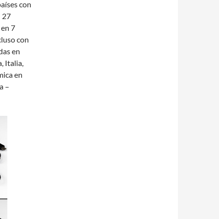
países con
n 27
 en 7
cluso con
das en
 Italia,
mica en
a –