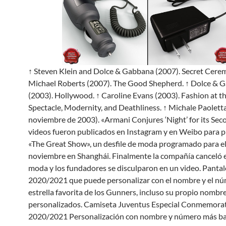
↑ Steven Klein and Dolce & Gabbana (2007). Secret Cere
Michael Roberts (2007). The Good Shepherd. ↑ Dolce & 
(2003). Hollywood. ↑ Caroline Evans (2003). Fashion at t
Spectacle, Modernity, and Deathliness. ↑ Michale Paoletta
noviembre de 2003). «Armani Conjures ‘Night’ for its Sec
videos fueron publicados en Instagram y en Weibo para 
«The Great Show», un desfile de moda programado para el
noviembre en Shanghái. Finalmente la compañía canceló el
moda y los fundadores se disculparon en un video. Panta
2020/2021 que puede personalizar con el nombre y el nú
estrella favorita de los Gunners, incluso su propio nomb
personalizados. Camiseta Juventus Especial Conmemorat
2020/2021 Personalización con nombre y número más bar