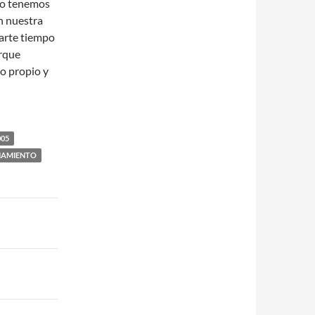
lo tenemos
n nuestra
arte tiempo
orque
o propio y
005
ENAMIENTO