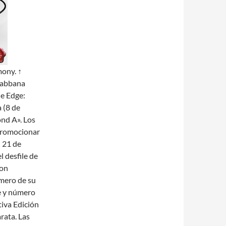
mony. ↑
Gabbana
he Edge:
 (8 de
ond A». Los
promocionar
 21 de
 desfile de
lon
mero de su
re y número
iva Edición
ata. Las