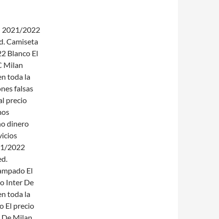
n 2021/2022
ed. Camiseta
2 Blanco El
C Milan
n toda la
ones falsas
l precio
mos
ho dinero
vicios
21/2022
ed.
tampado El
o Inter De
n toda la
 El precio
r De Milan