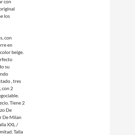
ar con
riginal
e los
s, con
erre en
color beige.
rfecto
do su
Vendo
tado , tres
, con 2
gociable.
cio. Tiene 2
uzo De
r De Milan
lla XXL /
mitad. Talla