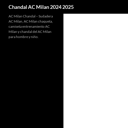
Buscar
Chandal AC Milan 2024 2025
AC Milan Chandal – Sudadera
AC Milan, AC Milan chaqueta,
camiseta entrenamiento AC
Milan y chandal del AC Milan
para hombre y niño.