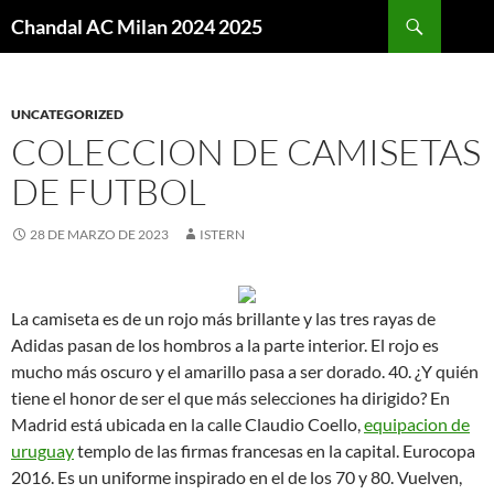
Buscar
Chandal AC Milan 2024 2025
SALTAR
AL
CONTENIDO
UNCATEGORIZED
COLECCION DE CAMISETAS
DE FUTBOL
28 DE MARZO DE 2023
ISTERN
La camiseta es de un rojo más brillante y las tres rayas de
Adidas pasan de los hombros a la parte interior. El rojo es
mucho más oscuro y el amarillo pasa a ser dorado. 40. ¿Y quién
tiene el honor de ser el que más selecciones ha dirigido? En
Madrid está ubicada en la calle Claudio Coello,
equipacion de
uruguay
templo de las firmas francesas en la capital. Eurocopa
2016. Es un uniforme inspirado en el de los 70 y 80. Vuelven,