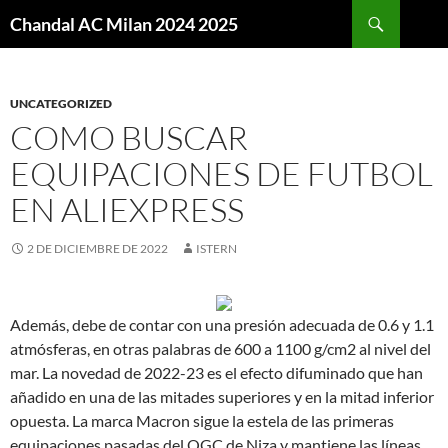
Buscar
Chandal AC Milan 2024 2025
SALTAR
AL
CONTENIDO
UNCATEGORIZED
COMO BUSCAR
EQUIPACIONES DE FUTBOL
EN ALIEXPRESS
2 DE DICIEMBRE DE 2022
ISTERN
Además, debe de contar con una presión adecuada de 0.6 y 1.1
atmósferas, en otras palabras de 600 a 1100 g/cm2 al nivel del
mar. La novedad de 2022-23 es el efecto difuminado que han
añadido en una de las mitades superiores y en la mitad inferior
opuesta. La marca Macron sigue la estela de las primeras
equipaciones pasadas del OGC de Niza y mantiene las líneas