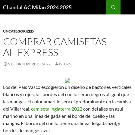
Buscar
Chandal AC Milan 2024 2025
SALTAR
AL
CONTENIDO
UNCATEGORIZED
COMPRAR CAMISETAS
ALIEXPRESS
2 DE DICIEMBRE DE 2022
ISTERN
Los del País Vasco escogieron un diseño de bastones verticales
blancos y rojos, los bordes del cuello serán negros al igual que
las mangas. El color amarillo será el predominante en la camisa
del Villarreal,
camiseta inglaterra 2022
con detalles en azul
marino en una línea delgada en el borde del cuello y las
mangas. El borde del cuello tiene una línea delgada azul, y
bordes de mangas azul.