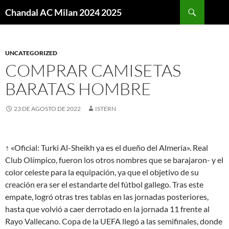
Buscar
Chandal AC Milan 2024 2025
SALTAR
AL
CONTENIDO
UNCATEGORIZED
COMPRAR CAMISETAS
BARATAS HOMBRE
23 DE AGOSTO DE 2022
ISTERN
↑ «Oficial: Turki Al-Sheikh ya es el dueño del Almería». Real
Club Olímpico, fueron los otros nombres que se barajaron- y el
color celeste para la equipación, ya que el objetivo de su
creación era ser el estandarte del fútbol gallego. Tras este
empate, logró otras tres tablas en las jornadas posteriores,
hasta que volvió a caer derrotado en la jornada 11 frente al
Rayo Vallecano. Copa de la UEFA llegó a las semifinales, donde