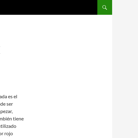
SALTAR AL CONTENIDO
E
ada es el
ede ser
pezar,
mbién tiene
tilizado
or rojo