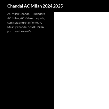
Buscar
Chandal AC Milan 2024 2025
AC Milan Chandal – Sudadera
AC Milan, AC Milan chaqueta,
camiseta entrenamiento AC
Milan y chandal del AC Milan
para hombre y niño.