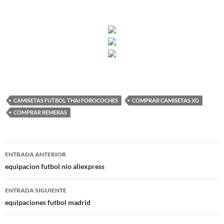
CAMISETAS FUTBOL THAI FOROCOCHES
COMPRAR CAMISETAS XG
COMPRAR REMERAS
Navegación
ENTRADA ANTERIOR
de
equipacion futbol nio aliexpress
entradas
ENTRADA SIGUIENTE
equipaciones futbol madrid