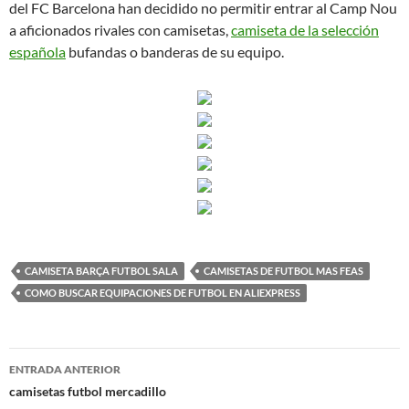
del FC Barcelona han decidido no permitir entrar al Camp Nou
a aficionados rivales con camisetas,
camiseta de la selección
española
bufandas o banderas de su equipo.
CAMISETA BARÇA FUTBOL SALA
CAMISETAS DE FUTBOL MAS FEAS
COMO BUSCAR EQUIPACIONES DE FUTBOL EN ALIEXPRESS
Navegación
ENTRADA ANTERIOR
de
camisetas futbol mercadillo