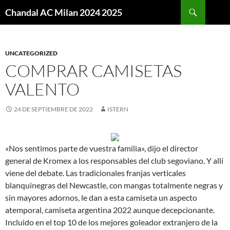
Buscar
Chandal AC Milan 2024 2025
SALTAR
AL
CONTENIDO
UNCATEGORIZED
COMPRAR CAMISETAS
VALENTO
24 DE SEPTIEMBRE DE 2022
ISTERN
«Nos sentimos parte de vuestra familia», dijo el director
general de Kromex a los responsables del club segoviano. Y allí
viene del debate. Las tradicionales franjas verticales
blanquinegras del Newcastle, con mangas totalmente negras y
sin mayores adornos, le dan a esta camiseta un aspecto
atemporal, camiseta argentina 2022 aunque decepcionante.
Incluido en el top 10 de los mejores goleador extranjero de la