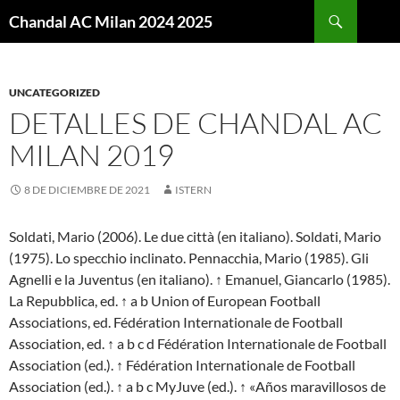
Buscar
Chandal AC Milan 2024 2025
SALTAR
AL
CONTENIDO
UNCATEGORIZED
DETALLES DE CHANDAL AC
MILAN 2019
8 DE DICIEMBRE DE 2021
ISTERN
Soldati, Mario (2006). Le due città (en italiano). Soldati, Mario
(1975). Lo specchio inclinato. Pennacchia, Mario (1985). Gli
Agnelli e la Juventus (en italiano). ↑ Emanuel, Giancarlo (1985).
La Repubblica, ed. ↑ a b Union of European Football
Associations, ed. Fédération Internationale de Football
Association, ed. ↑ a b c d Fédération Internationale de Football
Association (ed.). ↑ Fédération Internationale de Football
Association (ed.). ↑ a b c MyJuve (ed.). ↑ «Años maravillosos de