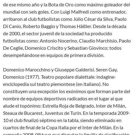
de ese mismo año y la Bota de Oro como máximo goleador del
mundial con seis goles. Con Luigi Maifredi como entrenador,
arribaron al club futbolistas como Júlio César da Silva, Paolo
Di Canio, Roberto Baggio y Thomas Häßler. Desde la década
de 2000, el sector juvenil de la sociedad ha producido
futbolistas como: Antonio Nocerino, Claudio Marchisio, Paolo
De Ceglie, Domenico Criscito y Sebastian Giovinco; todos
desempeñándose en equipos de primera división.
Domenico Marocchino y Giuseppe Galderisi. Seren Gay,
Domenico (1977). Teatro popolare dialettale: indagine-
enciclopedia sul teatro piemontese (en italiano). No
constituyen una excepción los exónimos que forman parte del
nombre de equipos deportivos radicados en el lugar al que
alude el topónimo: Estrella Roja de Belgrado, Inter de Milán,
Steaua de Bucarest, Juventus de Turín. En la temporada 2009-
10 el club finalizó séptimo en la tabla, siendo eliminado en
cuartos de final de la Copa Italia por el Inter de Milán. En la
campaña 2008-09 tuvo que disputar la liguilla de clasificación