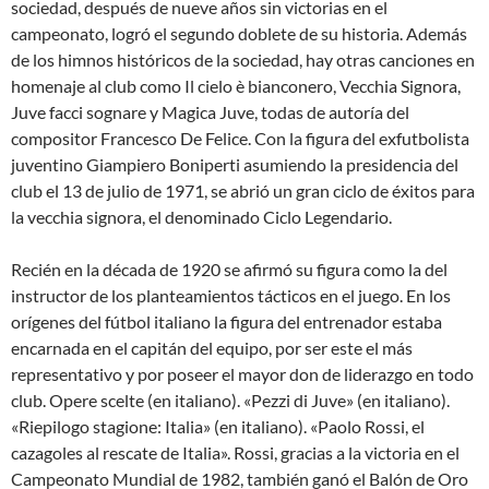
sociedad, después de nueve años sin victorias en el
campeonato, logró el segundo doblete de su historia. Además
de los himnos históricos de la sociedad, hay otras canciones en
homenaje al club como Il cielo è bianconero, Vecchia Signora,
Juve facci sognare y Magica Juve, todas de autoría del
compositor Francesco De Felice. Con la figura del exfutbolista
juventino Giampiero Boniperti asumiendo la presidencia del
club el 13 de julio de 1971, se abrió un gran ciclo de éxitos para
la vecchia signora, el denominado Ciclo Legendario.
Recién en la década de 1920 se afirmó su figura como la del
instructor de los planteamientos tácticos en el juego. En los
orígenes del fútbol italiano la figura del entrenador estaba
encarnada en el capitán del equipo, por ser este el más
representativo y por poseer el mayor don de liderazgo en todo
club. Opere scelte (en italiano). «Pezzi di Juve» (en italiano).
«Riepilogo stagione: Italia» (en italiano). «Paolo Rossi, el
cazagoles al rescate de Italia». Rossi, gracias a la victoria en el
Campeonato Mundial de 1982, también ganó el Balón de Oro