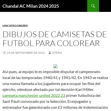
Buscar
Chandal AC Milan 2024 2025
SALTAR
AL
CONTENIDO
UNCATEGORIZED
DIBUJOS DE CAMISETAS DE
FUTBOL PARA COLOREAR
24 DE SEPTIEMBRE DE 2022
ISTERN
Así pues, al equipo le es imposible disputar el campeonato
local de las temporadas 1940/41 y 1941/42. En 1943 se realiza
una nueva llamada a los jugadores para ocupar las filas del
ejército, viéndose afectado por tal decisión Karl Miller,
camiseta manchester united 2022 23
primer futbolista del
Sant Pauli convocado por la Selección. El exjugador y
entrenador fue galardonado con £2 millones de indemnización