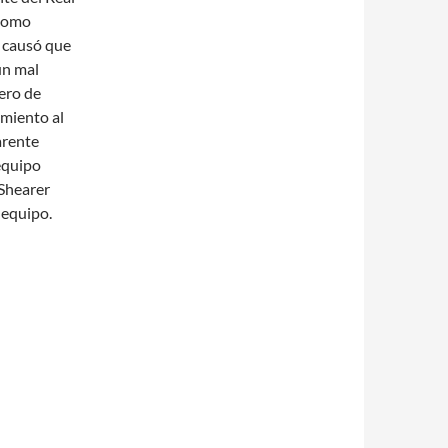
 como
n causó que
un mal
ero de
imiento al
arente
 equipo
 Shearer
r equipo.