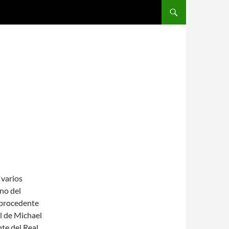
SALTAR AL CONTENIDO
 varios
no del
, procedente
el de Michael
te del Real