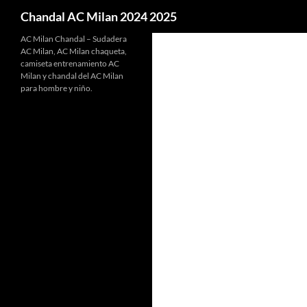
Buscar
Chandal AC Milan 2024 2025
AC Milan Chandal – Sudadera
AC Milan, AC Milan chaqueta,
camiseta entrenamiento AC
Milan y chandal del AC Milan
para hombre y niño.