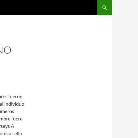
SALTAR AL CONTENIDO
NO
ores fueron
al individuo
números
ombre fuera
rseys A
ónico sello