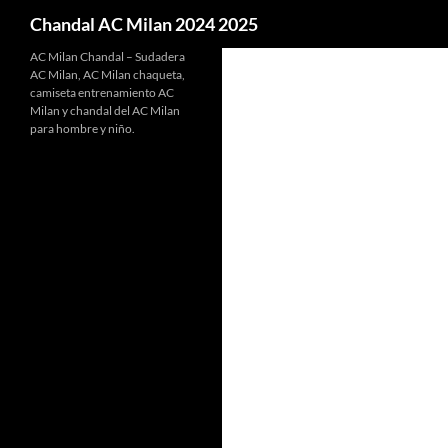
Buscar
Chandal AC Milan 2024 2025
AC Milan Chandal – Sudadera
AC Milan, AC Milan chaqueta,
camiseta entrenamiento AC
Milan y chandal del AC Milan
para hombre y niño.