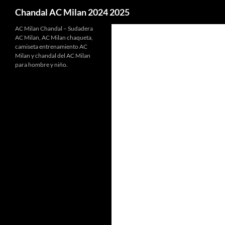
Buscar
Chandal AC Milan 2024 2025
AC Milan Chandal – Sudadera
AC Milan, AC Milan chaqueta,
camiseta entrenamiento AC
Milan y chandal del AC Milan
para hombre y niño.