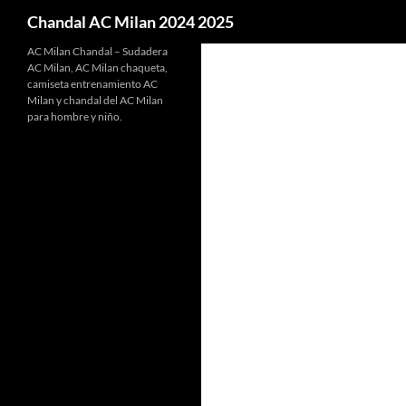
Buscar
Chandal AC Milan 2024 2025
AC Milan Chandal – Sudadera
AC Milan, AC Milan chaqueta,
camiseta entrenamiento AC
Milan y chandal del AC Milan
para hombre y niño.