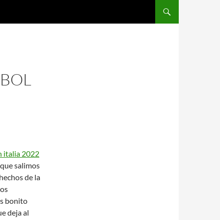
SALTAR AL CONTENIDO
TBOL
 italia 2022
 que salimos
hechos de la
los
s bonito
e deja al