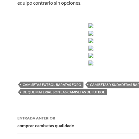
equipo contrario sin opciones.
CAMISETAS FUTBOL BARATAS FORO
CAMISETAS Y SUDADERAS BA
DE QUE MATERIAL SON LAS CAMISETAS DE FUTBOL
Navegación
ENTRADA ANTERIOR
de
comprar camisetas qualidade
entradas