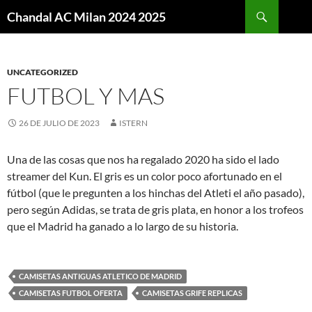
Buscar
Chandal AC Milan 2024 2025
SALTAR
AL
CONTENIDO
UNCATEGORIZED
FUTBOL Y MAS
26 DE JULIO DE 2023
ISTERN
Una de las cosas que nos ha regalado 2020 ha sido el lado
streamer del Kun. El gris es un color poco afortunado en el
fútbol (que le pregunten a los hinchas del Atleti el año pasado),
pero según Adidas, se trata de gris plata, en honor a los trofeos
que el Madrid ha ganado a lo largo de su historia.
CAMISETAS ANTIGUAS ATLETICO DE MADRID
CAMISETAS FUTBOL OFERTA
CAMISETAS GRIFE REPLICAS