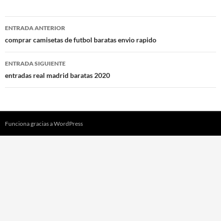
Navegación
ENTRADA ANTERIOR
de
comprar camisetas de futbol baratas envio rapido
entradas
ENTRADA SIGUIENTE
entradas real madrid baratas 2020
Funciona gracias a WordPress