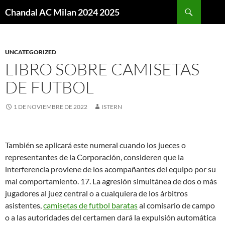
Buscar
Chandal AC Milan 2024 2025
SALTAR
AL
CONTENIDO
UNCATEGORIZED
LIBRO SOBRE CAMISETAS
DE FUTBOL
1 DE NOVIEMBRE DE 2022
ISTERN
También se aplicará este numeral cuando los jueces o
representantes de la Corporación, consideren que la
interferencia proviene de los acompañantes del equipo por su
mal comportamiento. 17. La agresión simultánea de dos o más
jugadores al juez central o a cualquiera de los árbitros
asistentes,
camisetas de futbol baratas
al comisario de campo
o a las autoridades del certamen dará la expulsión automática