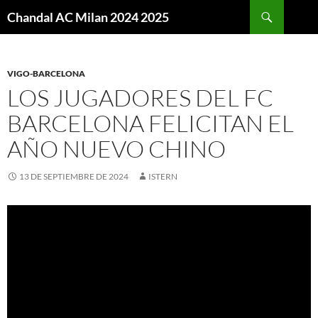
Buscar
Chandal AC Milan 2024 2025
SALTAR
AL
CONTENIDO
VIGO-BARCELONA
LOS JUGADORES DEL FC
BARCELONA FELICITAN EL
AÑO NUEVO CHINO
13 DE SEPTIEMBRE DE 2024
ISTERN