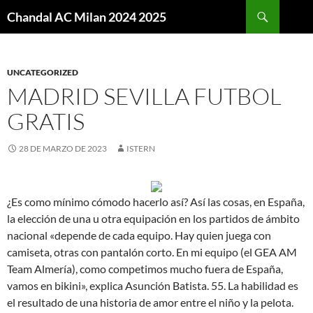
Buscar
Chandal AC Milan 2024 2025
SALTAR
AL
CONTENIDO
UNCATEGORIZED
MADRID SEVILLA FUTBOL
GRATIS
28 DE MARZO DE 2023
ISTERN
¿Es como mínimo cómodo hacerlo así? Así las cosas, en España,
la elección de una u otra equipación en los partidos de ámbito
nacional «depende de cada equipo. Hay quien juega con
camiseta, otras con pantalón corto. En mi equipo (el GEA AM
Team Almería), como competimos mucho fuera de España,
vamos en bikini», explica Asunción Batista. 55. La habilidad es
el resultado de una historia de amor entre el niño y la pelota.