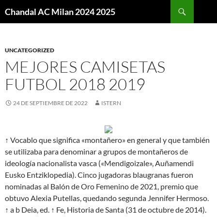
Buscar
Chandal AC Milan 2024 2025
SALTAR
AL
CONTENIDO
UNCATEGORIZED
MEJORES CAMISETAS
FUTBOL 2018 2019
24 DE SEPTIEMBRE DE 2022
ISTERN
↑ Vocablo que significa «montañero» en general y que también
se utilizaba para denominar a grupos de montañeros de
ideología nacionalista vasca («Mendigoizale», Auñamendi
Eusko Entziklopedia). Cinco jugadoras blaugranas fueron
nominadas al Balón de Oro Femenino de 2021, premio que
obtuvo Alexia Putellas, quedando segunda Jennifer Hermoso.
↑ a b Deia, ed. ↑ Fe, Historia de Santa (31 de octubre de 2014).