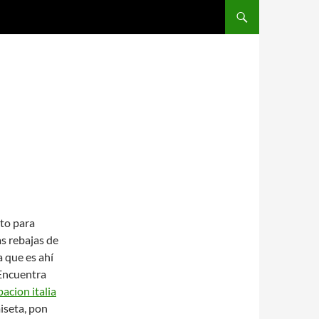
SALTAR AL CONTENIDO
S
to para
s rebajas de
 que es ahí
 Encuentra
acion italia
iseta, pon