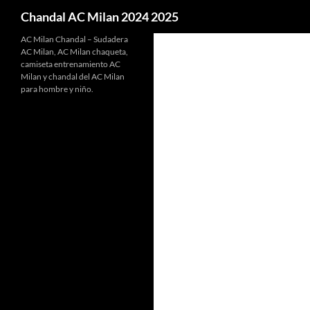
Buscar
Chandal AC Milan 2024 2025
AC Milan Chandal – Sudadera
AC Milan, AC Milan chaqueta,
camiseta entrenamiento AC
Milan y chandal del AC Milan
para hombre y niño.