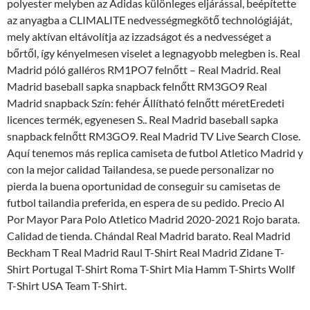
polyester melyben az Adidas különleges eljárással, beépítette
az anyagba a CLIMALITE nedvességmegkötő technológiáját,
mely aktívan eltávolítja az izzadságot és a nedvességet a
bőrtől, így kényelmesen viselet a legnagyobb melegben is. Real
Madrid póló galléros RM1PO7 felnőtt – Real Madrid. Real
Madrid baseball sapka snapback felnőtt RM3GO9 Real
Madrid snapback Szín: fehér Állítható felnőtt méretEredeti
licences termék, egyenesen S.. Real Madrid baseball sapka
snapback felnőtt RM3GO9. Real Madrid TV Live Search Close.
Aquí tenemos más replica camiseta de futbol Atletico Madrid y
con la mejor calidad Tailandesa, se puede personalizar no
pierda la buena oportunidad de conseguir su camisetas de
futbol tailandia preferida, en espera de su pedido. Precio Al
Por Mayor Para Polo Atletico Madrid 2020-2021 Rojo barata.
Calidad de tienda. Chándal Real Madrid barato. Real Madrid
Beckham T Real Madrid Raul T-Shirt Real Madrid Zidane T-
Shirt Portugal T-Shirt Roma T-Shirt Mia Hamm T-Shirts Wollf
T-Shirt USA Team T-Shirt.