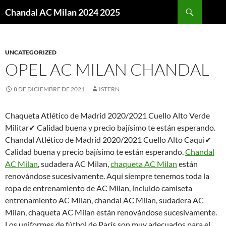
Buscar
Chandal AC Milan 2024 2025
SALTAR
AL
CONTENIDO
UNCATEGORIZED
OPEL AC MILAN CHANDAL
8 DE DICIEMBRE DE 2021
ISTERN
Chaqueta Atlético de Madrid 2020/2021 Cuello Alto Verde
Militar✔ Calidad buena y precio bajísimo te están esperando.
Chandal Atlético de Madrid 2020/2021 Cuello Alto Caqui✔
Calidad buena y precio bajísimo te están esperando.
Chandal
AC Milan
, sudadera AC Milan,
chaqueta AC Milan
están
renovándose sucesivamente. Aquí siempre tenemos toda la
ropa de entrenamiento de AC Milan, incluido camiseta
entrenamiento AC Milan, chandal AC Milan, sudadera AC
Milan, chaqueta AC Milan están renovándose sucesivamente.
Los uniformes de fútbol de París son muy adecuados para el