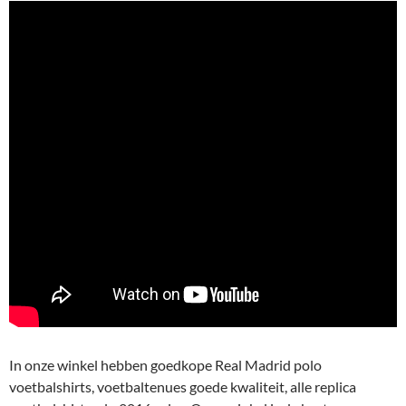
In onze winkel hebben goedkope Real Madrid polo
voetbalshirts, voetbaltenues goede kwaliteit, alle replica