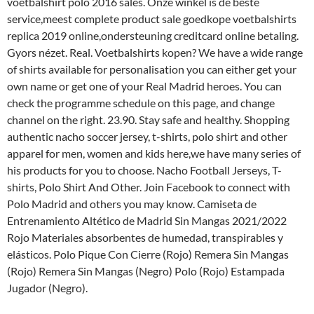
voetbalshirt polo 2016 sales. Onze winkel is de beste
service,meest complete product sale goedkope voetbalshirts
replica 2019 online,ondersteuning creditcard online betaling.
Gyors nézet. Real. Voetbalshirts kopen? We have a wide range
of shirts available for personalisation you can either get your
own name or get one of your Real Madrid heroes. You can
check the programme schedule on this page, and change
channel on the right. 23.90. Stay safe and healthy. Shopping
authentic nacho soccer jersey, t-shirts, polo shirt and other
apparel for men, women and kids here,we have many series of
his products for you to choose. Nacho Football Jerseys, T-
shirts, Polo Shirt And Other. Join Facebook to connect with
Polo Madrid and others you may know. Camiseta de
Entrenamiento Altético de Madrid Sin Mangas 2021/2022
Rojo Materiales absorbentes de humedad, transpirables y
elásticos. Polo Pique Con Cierre (Rojo) Remera Sin Mangas
(Rojo) Remera Sin Mangas (Negro) Polo (Rojo) Estampada
Jugador (Negro).