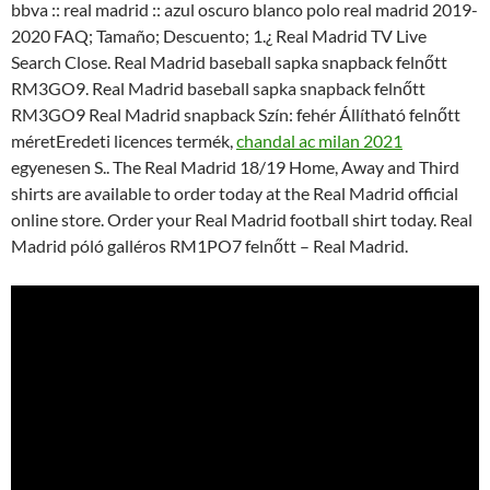
bbva :: real madrid :: azul oscuro blanco polo real madrid 2019-
2020 FAQ; Tamaño; Descuento; 1.¿ Real Madrid TV Live
Search Close. Real Madrid baseball sapka snapback felnőtt
RM3GO9. Real Madrid baseball sapka snapback felnőtt
RM3GO9 Real Madrid snapback Szín: fehér Állítható felnőtt
méretEredeti licences termék,
chandal ac milan 2021
egyenesen S.. The Real Madrid 18/19 Home, Away and Third
shirts are available to order today at the Real Madrid official
online store. Order your Real Madrid football shirt today. Real
Madrid póló galléros RM1PO7 felnőtt – Real Madrid.