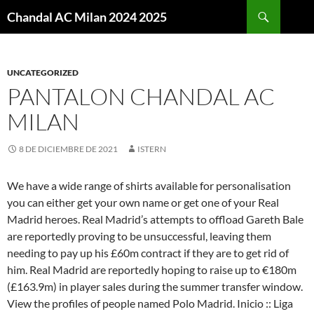
Buscar
Chandal AC Milan 2024 2025
SALTAR
AL
CONTENIDO
UNCATEGORIZED
PANTALON CHANDAL AC
MILAN
8 DE DICIEMBRE DE 2021
ISTERN
We have a wide range of shirts available for personalisation
you can either get your own name or get one of your Real
Madrid heroes. Real Madrid’s attempts to offload Gareth Bale
are reportedly proving to be unsuccessful, leaving them
needing to pay up his £60m contract if they are to get rid of
him. Real Madrid are reportedly hoping to raise up to €180m
(£163.9m) in player sales during the summer transfer window.
View the profiles of people named Polo Madrid. Inicio :: Liga