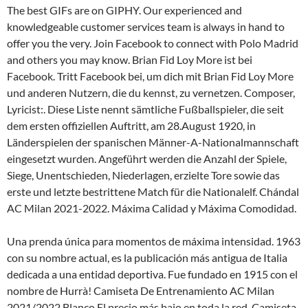
The best GIFs are on GIPHY. Our experienced and
knowledgeable customer services team is always in hand to
offer you the very. Join Facebook to connect with Polo Madrid
and others you may know. Brian Fid Loy More ist bei
Facebook. Tritt Facebook bei, um dich mit Brian Fid Loy More
und anderen Nutzern, die du kennst, zu vernetzen. Composer,
Lyricist:. Diese Liste nennt sämtliche Fußballspieler, die seit
dem ersten offiziellen Auftritt, am 28.August 1920, in
Länderspielen der spanischen Männer-A-Nationalmannschaft
eingesetzt wurden. Angeführt werden die Anzahl der Spiele,
Siege, Unentschieden, Niederlagen, erzielte Tore sowie das
erste und letzte bestrittene Match für die Nationalelf. Chándal
AC Milan 2021-2022. Máxima Calidad y Máxima Comodidad.
Una prenda única para momentos de máxima intensidad. 1963
con su nombre actual, es la publicación más antigua de Italia
dedicada a una entidad deportiva. Fue fundado en 1915 con el
nombre de Hurrà! Camiseta De Entrenamiento AC Milan
2021/2022 Blanco El precio más bajo en toda la red. Camiseta