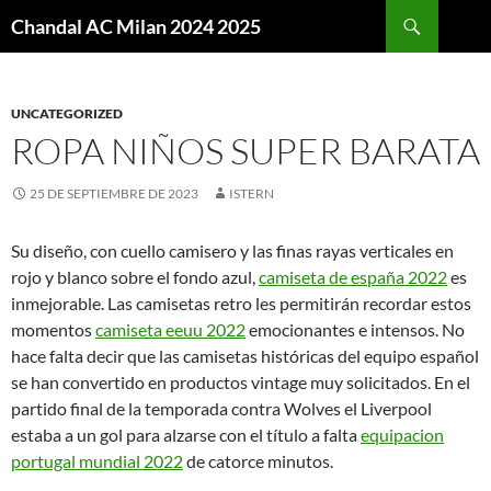
Buscar
Chandal AC Milan 2024 2025
SALTAR
AL
CONTENIDO
UNCATEGORIZED
ROPA NIÑOS SUPER BARATA
25 DE SEPTIEMBRE DE 2023
ISTERN
Su diseño, con cuello camisero y las finas rayas verticales en
rojo y blanco sobre el fondo azul,
camiseta de españa 2022
es
inmejorable. Las camisetas retro les permitirán recordar estos
momentos
camiseta eeuu 2022
emocionantes e intensos. No
hace falta decir que las camisetas históricas del equipo español
se han convertido en productos vintage muy solicitados. En el
partido final de la temporada contra Wolves el Liverpool
estaba a un gol para alzarse con el título a falta
equipacion
portugal mundial 2022
de catorce minutos.