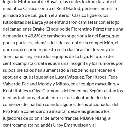
logo de Motomami de Rosalía, las cuales lucirán durante el
mediático Clásico contra el Real Madrid, perteneciente a la
jornada 26 de LaLiga. En el anterior Clásico liguero, los
futbolistas del Barça ya se enfundaron camisetas con el logo
del canadiense Drake. El equipo de Florentino Pérez tiene una
demanda un 49,8% de camisetas superior a la del Barça, que
por su parte es, además del líder actual de la competición, el
que ocupa el primer puesto en la clasificación de venta de
‘merchandising’ entre los equipos de La Liga. El futuro del
centrocampista croata es aún una incógnita y los rumores por
su posible adiós han aumentado a raíz de no aparecer en el
spot, en el que sí que salen Lucas Vázquez, Toni Kroos, Fede
Valverde, Ferland Mendy y Miltao, en el equipo masculino, y
Kenti Robles y Olga Carmona, del femenino. Según relatan los
medios italianos, el ambiente se fue calentando desde el
comienzo del partido cuando algunos de los aficionados del
Pro Patria comenzaron a insultar desde las gradas a los
jugadores de color, al delantero francés MBaye Niang, al
centrocampista holandés Urby Emanuelson y al