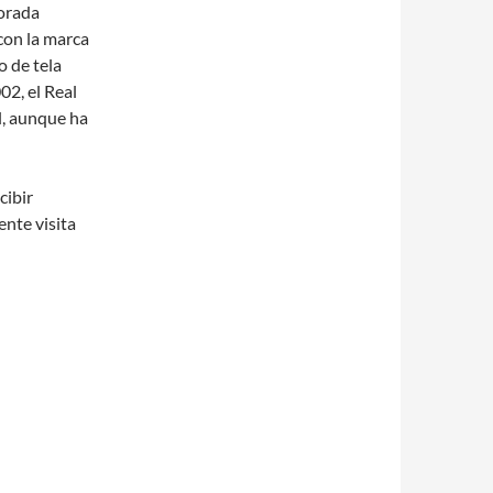
porada
con la marca
o de tela
2, el Real
l, aunque ha
cibir
nte visita