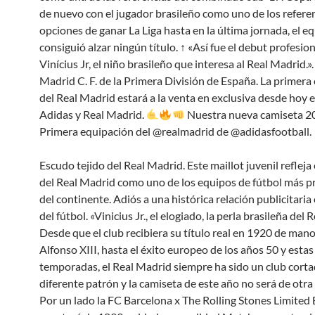
de nuevo con el jugador brasileño como uno de los referen
opciones de ganar La Liga hasta en la última jornada, el e
consiguió alzar ningún título. ↑ «Así fue el debut profesio
Vinícius Jr, el niño brasileño que interesa al Real Madrid.».
Madrid C. F. de la Primera División de España. La primera
del Real Madrid estará a la venta en exclusiva desde hoy 
Adidas y Real Madrid.
Nuestra nueva camiseta 2
Primera equipación del @realmadrid de @adidasfootball.
Escudo tejido del Real Madrid. Este maillot juvenil refleja 
del Real Madrid como uno de los equipos de fútbol más p
del continente. Adiós a una histórica relación publicitari
del fútbol. «Vinicius Jr., el elogiado, la perla brasileña del
Desde que el club recibiera su título real en 1920 de mano
Alfonso XIII, hasta el éxito europeo de los años 50 y estas
temporadas, el Real Madrid siempre ha sido un club cort
diferente patrón y la camiseta de este año no será de otr
Por un lado la FC Barcelona x The Rolling Stones Limited 