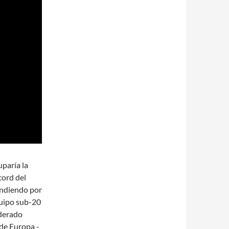
uparía la
cord del
endiendo por
equipo sub-20
iderado
de Europa -