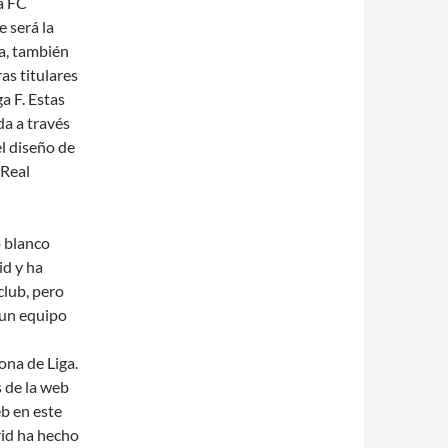
a FC
 será la
ta, también
as titulares
ga F. Estas
da a través
el diseño de
 Real
o blanco
id y ha
club, pero
 un equipo
ona de Liga.
 de la web
b en este
rid ha hecho