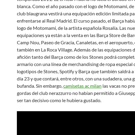
blanca. Como el año pasado con el logo de Motomami, de R
club blaugrana vestirá una equipación edición limitada pa
enfrentarse al Real Madrid. El curso pasado, el Barça había
logo de Motomami, de la artista española Rosalía. Las nu
equipaciones ya están a la venta en las Barça Store de Bar
Camp Nou, Paseo de Gracia, Canaletas, en el aeropuerto,
también en La Roca Village. Además de las equipaciones de
afición tanto del Barça como de los Stones podrá complet
armario con una línea de merchandising de ropa especial 
logotipos de Stones, Spotify y Barça que también saldrá a 
día 23 y que contará, entre otros, con una sudadera, una 
bufanda. Sin embargo,
camisetas ac milan
las vacas no pr
gordas del club nerazzurro no habían permitido a Giuse
ser tan decisivo como le hubiera gustado.