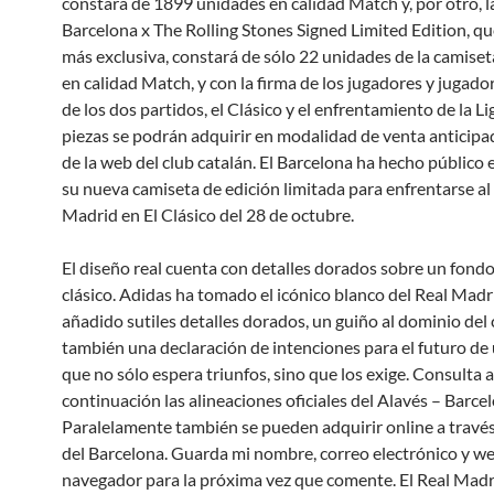
constará de 1899 unidades en calidad Match y, por otro, l
Barcelona x The Rolling Stones Signed Limited Edition, que
más exclusiva, constará de sólo 22 unidades de la camise
en calidad Match, y con la firma de los jugadores y jugador
de los dos partidos, el Clásico y el enfrentamiento de la Li
piezas se podrán adquirir en modalidad de venta anticipa
de la web del club catalán. El Barcelona ha hecho público 
su nueva camiseta de edición limitada para enfrentarse al
Madrid en El Clásico del 28 de octubre.
El diseño real cuenta con detalles dorados sobre un fond
clásico. Adidas ha tomado el icónico blanco del Real Madr
añadido sutiles detalles dorados, un guiño al dominio del 
también una declaración de intenciones para el futuro de
que no sólo espera triunfos, sino que los exige. Consulta a
continuación las alineaciones oficiales del Alavés – Barcel
Paralelamente también se pueden adquirir online a través
del Barcelona. Guarda mi nombre, correo electrónico y we
navegador para la próxima vez que comente. El Real Mad