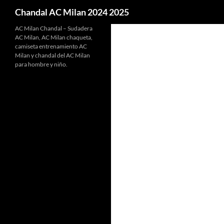
Buscar
Chandal AC Milan 2024 2025
AC Milan Chandal – Sudadera
AC Milan, AC Milan chaqueta,
camiseta entrenamiento AC
Milan y chandal del AC Milan
para hombre y niño.