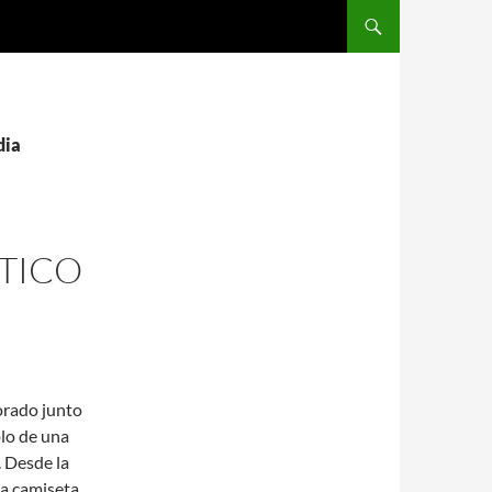
SALTAR AL CONTENIDO
dia
ETICO
orado junto
olo de una
. Desde la
la camiseta