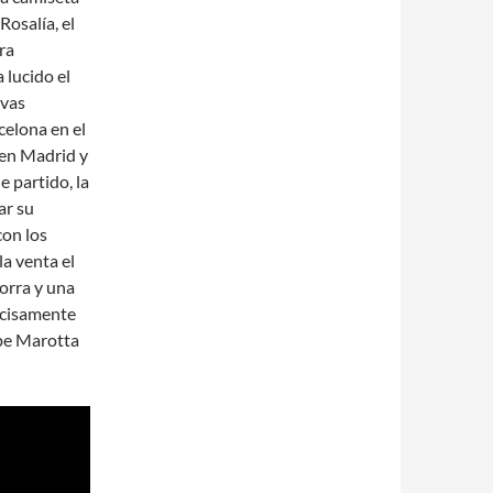
osalía, el
ra
 lucido el
evas
celona en el
 en Madrid y
 partido, la
ar su
con los
la venta el
gorra y una
ecisamente
ppe Marotta