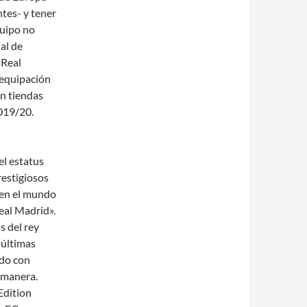
tes- y tener
quipo no
nal de
 Real
 equipación
en tiendas
019/20.
el estatus
restigiosos
a en el mundo
 Real Madrid».
s del rey
 últimas
ado con
a manera.
Edition