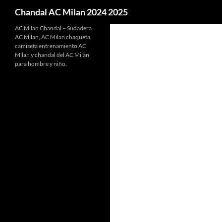
Buscar
Chandal AC Milan 2024 2025
AC Milan Chandal – Sudadera
AC Milan, AC Milan chaqueta,
camiseta entrenamiento AC
Milan y chandal del AC Milan
para hombre y niño.