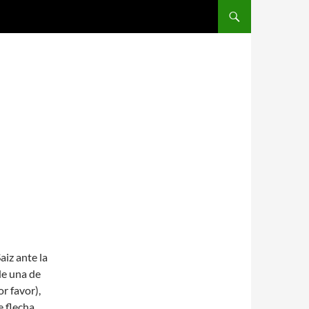
SALTAR AL CONTENIDO
aiz ante la
de una de
r favor),
e flecha