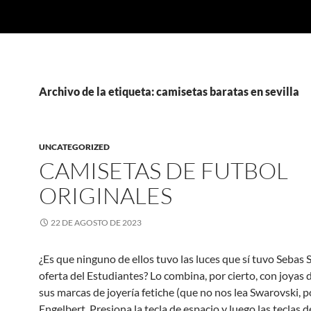
Archivo de la etiqueta: camisetas baratas en sevilla
UNCATEGORIZED
CAMISETAS DE FUTBOL
ORIGINALES
22 DE AGOSTO DE 2023
¿Es que ninguno de ellos tuvo las luces que sí tuvo Sebas S
oferta del Estudiantes? Lo combina, por cierto, con joyas 
sus marcas de joyería fetiche (que no nos lea Swarovski, po
Engelbert. Presiona la tecla de espacio y luego las teclas d